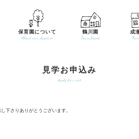
保育園について
鶴川園
成
About our daycare
Tsurukawa
Nar
見学お申込み
Apply for visit
越し下さりありがとうございます。